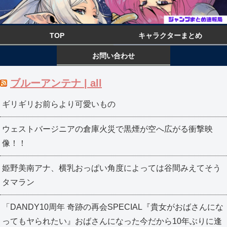
TOP
キャラクターまとめ
お問い合わせ
ブルーアンテナ | all
ギリギリお前らより可愛いもの
ウェストバージニアの倉庫火災で黒煙が空へ広がる衝撃映
像！！
姫野美南アナ、横乳おっぱい角度によっては谷間みえてそう
タマラン
「DANDY10周年 奇跡の再会SPECIAL『貴女がおばさんにな
ってもヤられたい』おばさんになった今だから10年ぶりに逢