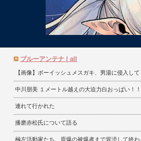
ブルーアンテナ | all
【画像】ボーイッシュメスガキ、男湯に侵入して
中川朋美 １メートル越えの大迫力白おっぱい！
連れて行かれた
播磨赤松氏について語る
極左活動家たち、原爆の被爆者まで冒涜して終わ