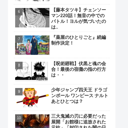
【藤本タツキ】チェンソー
マン220話！無音の中での
バトル！ヨルが気づいたの
は..
『薬屋のひとりごと』続編
制作決定！
【呪術廻戦】伏黒と魂の会
合！最後の宿儺の指の行方
は・・
少年ジャンプ四天王 ドラゴ
ンボール ワンピース ナルト
あとひとつは？
三大鬼滅の刃に必要だった
展開「お館様に追放された
元柱」「封印された闇の日