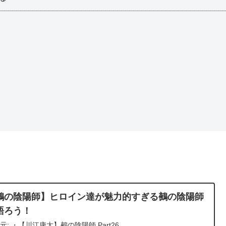
鵺の陰陽師】ヒロイン達が魅力的すぎる鵺の陰陽師
語ろう！
元: ・【川江康太】鵺の陰陽師 Part26