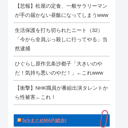
【悲報】松屋の定食、一般サラリーマン
が手の届かない昼飯になってしまうwww
生活保護を打ち切られたニート（32）
「今から全員ぶっ殺しに行ってやる」当
然逮捕
ひぐらし原作北条沙都子「大きいのや
だ！気持ち悪いのやだ！」←これwww
【衝撃】NHK職員が番組出演タレントか
ら性被害←これ！
5chまとめMAP(総合)