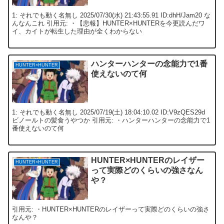
1: それでも動く名無し 2025/07/30(水) 21:43:55.91 ID:dhH/Jam20 な
んなんこれ 引用元: ・【悲報】HUNTER×HUNTERを今更読んだワ
イ、カイトが転生した理由が全くわからない
ハンターハンターの念能力で1番
HUNTER×HUNTER
使えないのて何
1: それでも動く名無し 2025/07/19(土) 18:04:10.02 ID:V9zQES29d
ビノールトの髪食うやつか 引用元: ・ハンターハンターの念能力で1
番使えないのて何
HUNTER×HUNTERのレイザー
HUNTER×HUNTER
って実際どのくらいの強さなん
や？
引用元: ・HUNTER×HUNTERのレイザーって実際どのくらいの強さ
なんや？