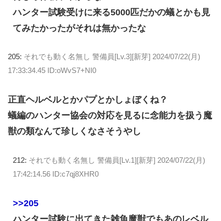
ハンター試験受けに来る5000匹だかの蟻とかも見
てみたかったがそれは無かったな
205:
それでも動く名無し 警備員[Lv.3][新芽]
2024/07/22(月)
17:33:34.45 ID:oWvS7+NI0
正直ヘルベルとかパプとかしょぼくね？
蟻編のハンター協会の対応を見るに念能力を扱う魔
獣の類なんて珍しくなさそうやし
212:
それでも動く名無し 警備員[Lv.1][新芽]
2024/07/22(月)
17:42:14.56 ID:c7qj8XHR0
>>205
ハンター試験に出てきた雑魚魔獣でもあのレベル