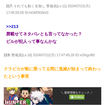
217:
それでも動く名無し 警備員[Lv.11]
2024/07/22(月)
17:45:55.65 ID:hGM9G8/s0
>>213
唇載せてネタバレとも言ってなかった？
ビルが犯人って事なんかな
219:
警備員[Lv.16]
2024/07/22(月) 17:47:49.26 ID:xOlrgz8t0
クラピカが船に乗ってる間に鬼滅が始まって終わっ
たという事実
＼ 最新情報をチェック ／