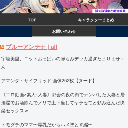
TOP
キャラクターまとめ
お問い合わせ
ブルーアンテナ | all
宇垣美里、ニットおっぱいの膨らみデッカ過ぎたまりませ～
ん
アマンダ・サイフリッド 画像262枚【ヌード】
《エロ動画×素人･人妻》都会の夜の街でナンパした人妻と居
酒屋でお酒飲んでノリで土下座してヤラセてと頼み込んだ快
楽セックスｗ
トモダチのママ〜爆乳だからハメ墜とす編〜