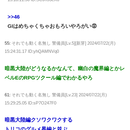
>>46
GIはめちゃくちゃおもろいやろがい😡
55:
それでも動く名無し 警備員[Lv.5][新芽]
2024/07/22(月)
15:24:31.17 ID:yhQAMNVq0
暗黒大陸がどうなるかなんて、幽白の魔界編とかレ
ベルEのRPGツクール編でわかるやろ
61:
それでも動く名無し 警備員[Lv.23]
2024/07/22(月)
15:29:25.05 ID:sP7O247F0
暗黒大陸編クソワクワクする
トリコのグルメ界編と並ぶ