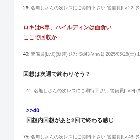
26:
名無しさんの次レスにご期待下さい 警備員[Lv.22] (ﾜｯﾁｮｲ
ロキはB専、ハイルディンは面食い
ここで回収か
40:
警備員[Lv.0][新芽] (ｽﾌｯ Sd43-Vhw1)
2025/06/28(土) 
回想は次週で終わりそう？
41:
名無しさんの次レスにご期待下さい 警備員[Lv.9] (ｵｯﾍﾟｹ
>>40
回想内回想があと2回で終わる感じ
75:
名無しさんの次レスにご期待下さい 警備員[Lv.48] (ﾜｯﾁｮｲ