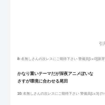
引
8:
名無しさんの次レスにご期待下さい 警備員[Lv.0][新芽] (ﾜｯ
かなり重いテーマだが深夜アニメぽいな
さすが環境に合わせる尾田
10:
名無しさんの次レスにご期待下さい 警備員[Lv.9] (ﾜｯﾁｮｲ