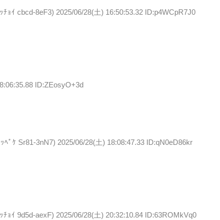
 cbcd-8eF3)
2025/06/28(土) 16:50:53.32 ID:p4WCpR7J0
18:06:35.88 ID:ZEosyO+3d
 Sr81-3nN7)
2025/06/28(土) 18:08:47.33 ID:qN0eD86kr
 9d5d-aexF)
2025/06/28(土) 20:32:10.84 ID:63ROMkVq0