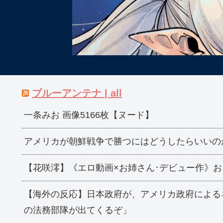
ブルーアンテナ | all
一条みお 画像5166枚【ヌード】
アメリカが朝鮮戦争で勝つにはどうしたらいいの
【花咲澪】《エロ動画×お姉さん･デビュー作》
【海外の反応】日本政府が、アメリカ政府による
の法務部隊が出てくるぞ」