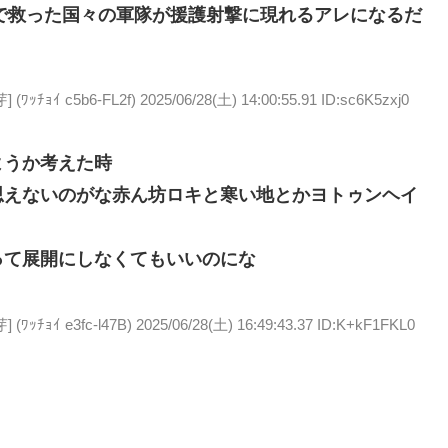
で救った国々の軍隊が援護射撃に現れるアレになるだ
ﾁｮｲ c5b6-FL2f)
2025/06/28(土) 14:00:55.91 ID:sc6K5zxj0
ようか考えた時
思えないのがな
赤ん坊ロキと寒い地とかヨトゥンヘイ
って展開にしなくてもいいのにな
ﾁｮｲ e3fc-l47B)
2025/06/28(土) 16:49:43.37 ID:K+kF1FKL0