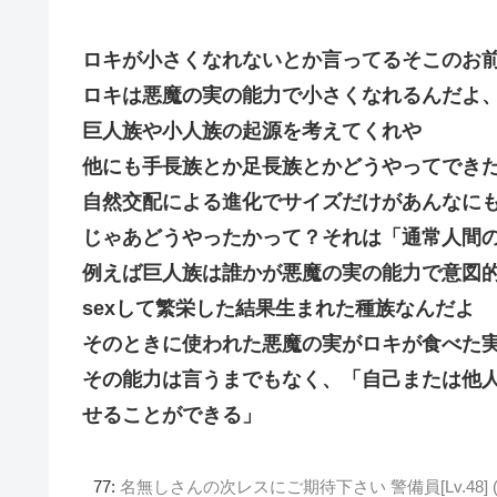
ロキが小さくなれないとか言ってるそこのお前
ロキは悪魔の実の能力で小さくなれるんだよ
巨人族や小人族の起源を考えてくれや
他にも手長族とか足長族とかどうやってでき
自然交配による進化でサイズだけがあんなに
じゃあどうやったかって？それは「通常人間
例えば巨人族は誰かが悪魔の実の能力で意図
sexして繁栄した結果生まれた種族なんだよ
そのときに使われた悪魔の実がロキが食べた
その能力は言うまでもなく、「自己または他
せることができる」
77:
名無しさんの次レスにご期待下さい 警備員[Lv.48] (ﾜｯﾁｮ