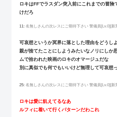
ロキはFFでラスダン突入前にこれまでの冒険
けだろ
11:
名無しさんの次レスにご期待下さい 警備員[Lv.0][新芽] (ﾜｯ
可哀想というか冥界に落とした理由をどうし
親が捨てたことにしようみたいなノリにしか
ムで拾われた映画のロキのオマージュだな
別に真似でも何でもいいけど無理して可哀想
25:
名無しさんの次レスにご期待下さい 警備員[Lv.0][新芽] (ﾜｯ
ロキは愛に飢えてるなあ
ルフィに着いて行くパターンだわこれ