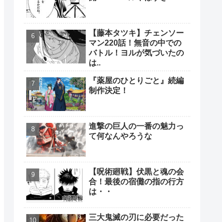
【藤本タツキ】チェンソー
マン220話！無音の中での
バトル！ヨルが気づいたの
は..
『薬屋のひとりごと』続編
制作決定！
進撃の巨人の一番の魅力っ
て何なんやろうな
【呪術廻戦】伏黒と魂の会
合！最後の宿儺の指の行方
は・・
三大鬼滅の刃に必要だった