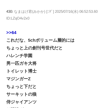
430:
なまはげ君(みかか) [ﾆﾀﾞ]
2025/07/16(水) 06:52:53.60
ID:LZqO4v2x0
>>64
これだな、5chボリューム層的には
ちょっと上の創刊号世代だと
ハレンチ学園
男一匹ガキ大将
トイレット博士
マジンガーZ
ちょっと下だと
サーキットの狼
侍ジャイアンツ