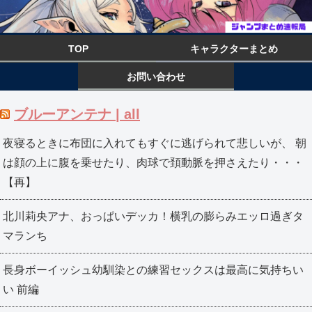
TOP
キャラクターまとめ
お問い合わせ
ブルーアンテナ | all
夜寝るときに布団に入れてもすぐに逃げられて悲しいが、 朝
は顔の上に腹を乗せたり、肉球で頚動脈を押さえたり・・・
【再】
北川莉央アナ、おっぱいデッカ！横乳の膨らみエッロ過ぎタ
マランち
長身ボーイッシュ幼馴染との練習セックスは最高に気持ちい
い 前編