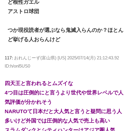
ど根性ガエル
アストロ球団
つか現役読者が選ぶなら鬼滅入らんのか？ほとん
ど挙げる人おらんけど
117:
おれんじーず(富山県) [US]
2025/07/14(月) 21:12:43.92
ID:h/onl5US0
四天王と言われるとムズイな
4つ目は圧倒的にと言うより世代や世界レベルで人
気評価が分かれそう
NARUTOて日本だと大人気と言うと疑問に思う人
多いけど外国では圧倒的な人気で売上も高い
スラムダンクとシティハンターはアジア圏人気