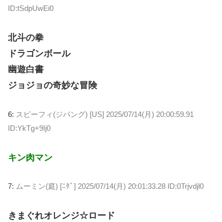
ID:tSdpUwEi0
北斗の拳
ドラゴンボール
幽遊白書
ジョジョの奇妙な冒険
6:
スピーフィ(ジパング) [US]
2025/07/14(月) 20:00:59.91
ID:YkTg+9Ij0
キン肉マン
7:
ムーミン(庭) [ﾆﾀﾞ]
2025/07/14(月) 20:01:33.28 ID:0Trjvdjl0
きまぐれオレンジ☆ロード