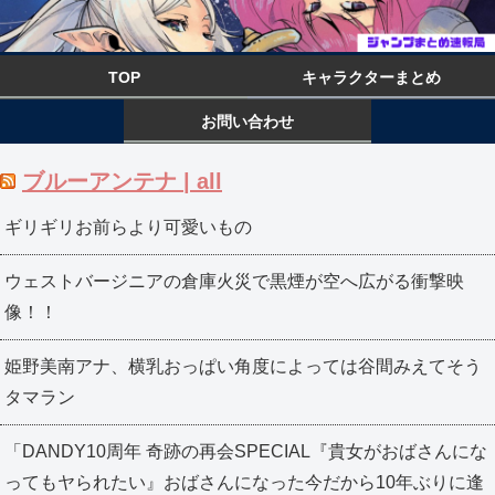
TOP
キャラクターまとめ
お問い合わせ
ブルーアンテナ | all
ギリギリお前らより可愛いもの
ウェストバージニアの倉庫火災で黒煙が空へ広がる衝撃映
像！！
姫野美南アナ、横乳おっぱい角度によっては谷間みえてそう
タマラン
「DANDY10周年 奇跡の再会SPECIAL『貴女がおばさんにな
ってもヤられたい』おばさんになった今だから10年ぶりに逢