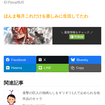
ID:Ppsqrf8J0
ほんま毎月これだけを楽しみに生活してたわ
＼ 最新情報をチェック ／
Facebook
X
Bluesky
Hatena
LINE
Copy
関連記事
進撃の巨人の地鳴らしをギリギリ1人で止められる他
作品のキャラ