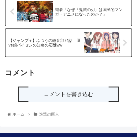
識者「なぜ『鬼滅の刃』は国民的マン
ガ・アニメになったのか？」
【ジャンプ＋】ふつうの軽音部74話 厘
vs鶴パイセンの知略の応酬ww
コメント
コメントを書き込む
ホーム
進撃の巨人