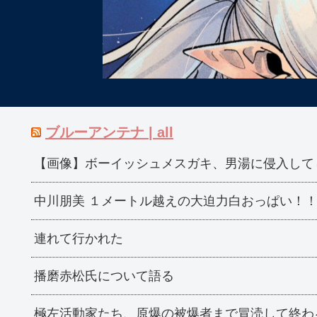
ブルーアンテナ | all
【画像】ボーイッシュメスガキ、男湯に侵入して
中川朋美 １メートル越えの大迫力白おっぱい！
連れて行かれた
播磨赤松氏について語る
極左活動家たち、原爆の被爆者まで冒涜して終わ