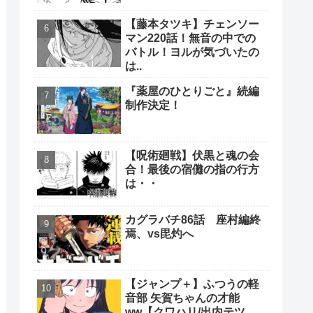
【藤本タツキ】チェンソー
マン220話！無音の中での
バトル！ヨルが気づいたの
は..
『薬屋のひとりごと』続編
制作決定！
【呪術廻戦】伏黒と魂の会
合！最後の宿儺の指の行方
は・・
カグラバチ86話 座村編終
焉、vs毘灼へ
【ジャンプ＋】ふつうの軽
音部 矢賀ちゃんの才能
ww【クワハリ/出内テツ