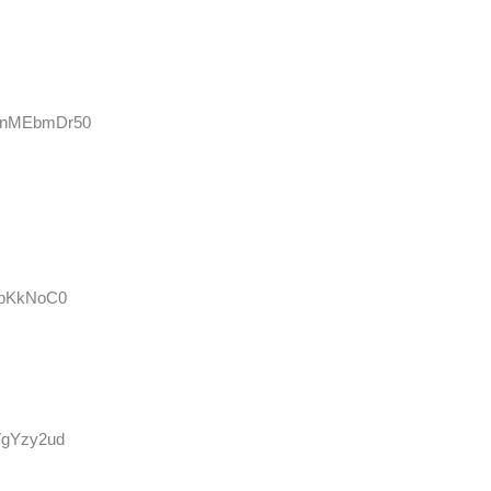
ID:nMEbmDr50
nLpKkNoC0
SVgYzy2ud