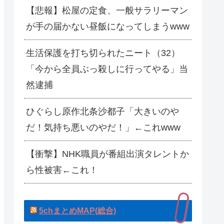
【悲報】松屋の定食、一般サラリーマン
が手の届かない昼飯になってしまうwww
生活保護を打ち切られたニート（32）
「今から全員ぶっ殺しに行ってやる」当
然逮捕
ひぐらし原作北条沙都子「大きいのや
だ！気持ち悪いのやだ！」←これwww
【衝撃】NHK職員が番組出演タレントか
ら性被害←これ！
5chまとめMAP(総合)