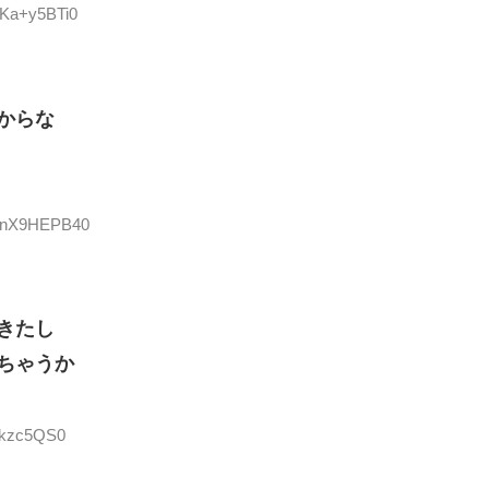
:Ka+y5BTi0
からな
ID:nX9HEPB40
きたし
ちゃうか
M/kzc5QS0