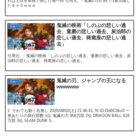
れは上弦を単独で倒した無一郎 引用元: ・鬼滅の刃の柱で1番活躍し
たキャラｗｗｗ
鬼滅の映画「しのぶの悲しい過
鬼滅の刃
去、童磨の悲しい過去、炭治郎の
悲しい過去、猗窩座の悲しい過
去」
引用元: ・鬼滅の映画「しのぶの悲しい過去、童磨の悲しい過去、炭
治郎の悲しい過去、猗窩座の悲しい過去」
鬼滅の刃、ジャンプの王になる
鬼滅の刃
wwwwww
1: それでも動く名無し 2025/08/02(土) 21:46:41.76 ID:l3oBC0kx0 一
巻あたりの発行部数 1位 鬼滅の刃 956万部 2位 DRAGON BALL 619
万部 3位 SLAM DUNK 5...