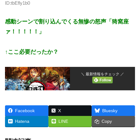
ID:tbEfly1b0
感動シーンで割り込んでくる無惨の怒声「猗窩座
ァ！！！！！」
↑ここ必要だったか？
＼ 最新情報をチェック ／
Facebook
X
Bluesky
Hatena
LINE
Copy