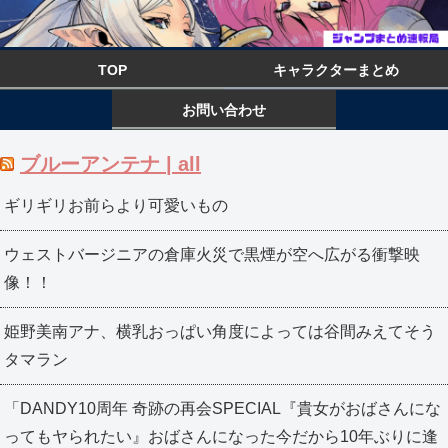
TOP
キャラクターまとめ
お問い合わせ
ブルーアンテナ | all
ギリギリお前らより可愛いもの
ウェストバージニアの倉庫火災で黒煙が空へ広がる衝撃映
像！！
姫野美南アナ、横乳おっぱい角度によっては谷間みえてそう
タマラン
「DANDY10周年 奇跡の再会SPECIAL『貴女がおばさんにな
ってもヤられたい』おばさんになった今だから10年ぶりに逢