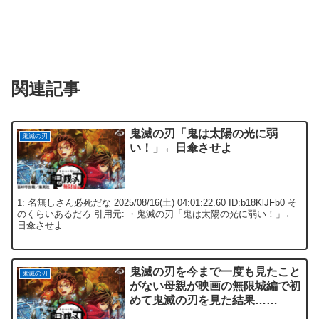
関連記事
鬼滅の刃「鬼は太陽の光に弱
鬼滅の刃
い！」←日傘させよ
1: 名無しさん必死だな 2025/08/16(土) 04:01:22.60 ID:b18KlJFb0 そ
のくらいあるだろ 引用元: ・鬼滅の刃「鬼は太陽の光に弱い！」←
日傘させよ
鬼滅の刃を今まで一度も見たこと
鬼滅の刃
がない母親が映画の無限城編で初
めて鬼滅の刃を見た結果……