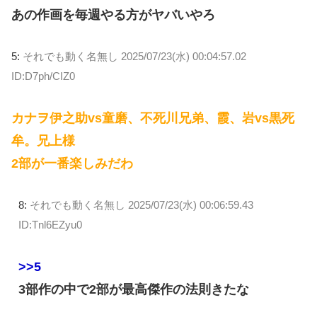
あの作画を毎週やる方がヤバいやろ
5:
それでも動く名無し
2025/07/23(水) 00:04:57.02
ID:D7ph/CIZ0
カナヲ伊之助vs童磨、不死川兄弟、霞、岩vs黒死
牟。兄上様
2部が一番楽しみだわ
8:
それでも動く名無し
2025/07/23(水) 00:06:59.43
ID:Tnl6EZyu0
>>5
3部作の中で2部が最高傑作の法則きたな