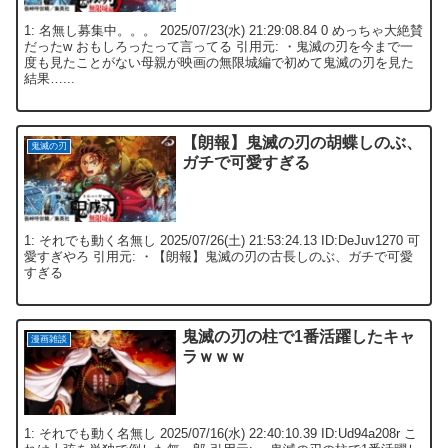
1: 名無し募集中。。。 2025/07/23(水) 21:29:08.84 0 めっちゃ大絶賛
だったw おもしろったって言ってる 引用元: ・鬼滅の刃を今まで一
度も見たことがない母親が映画の無限城編で初めて鬼滅の刃を見た
結果…...
【朗報】鬼滅の刃の胡蝶しのぶ、
鬼滅の刃
ガチで可愛すぎる
1: それでも動く名無し 2025/07/26(土) 21:53:24.13 ID:DeJuv1270 可
愛すぎやろ 引用元: ・【朗報】鬼滅の刃の古長しのぶ、ガチで可愛
すぎる
鬼滅の刃の柱で1番活躍したキャ
漫画雑談
ラｗｗｗ
1: それでも動く名無し 2025/07/16(水) 22:40:10.39 ID:Ud94a208r こ