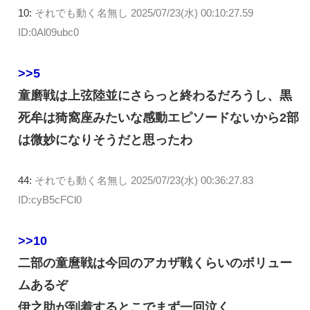
10:
それでも動く名無し
2025/07/23(水) 00:10:27.59
ID:0Al09ubc0
>>5
童磨戦は上弦陸並にさらっと終わるだろうし、黒
死牟は猗窩座みたいな感動エピソードないから2部
は微妙になりそうだと思ったわ
44:
それでも動く名無し
2025/07/23(水) 00:36:27.83
ID:cyB5cFCl0
>>10
二部の童麿戦は今回のアカザ戦くらいのボリュー
ムあるぞ
伊之助が到着するとこでまず一回泣く