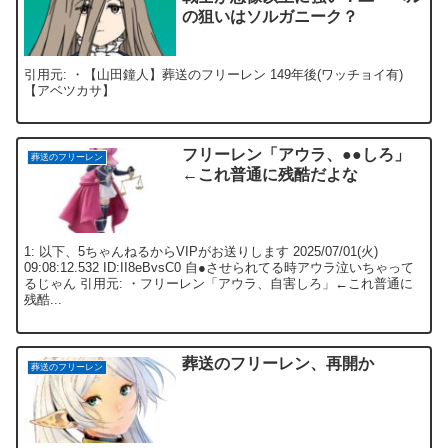
の狙いはソルガニーク？
引用元: ・【山田鐘人】葬送のフリーレン 149年後(ワッチョイ有)
【アベツカサ】
フリーレン「アウラ、●●しろ」
葬送のフリーレン
←これ普通に残酷だよな
1: 以下、5ちゃんねるからVIPがお送りします 2025/07/01(火)
09:08:12.532 ID:II8eBvsC0 自●させられてる時アウラ泣いちゃって
るじゃん 引用元: ・フリーレン「アウラ、自害しろ」←これ普通に
残酷...
葬送のフリーレン、再開か
葬送のフリーレン