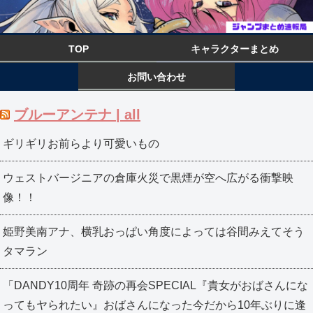
TOP
キャラクターまとめ
お問い合わせ
ブルーアンテナ | all
ギリギリお前らより可愛いもの
ウェストバージニアの倉庫火災で黒煙が空へ広がる衝撃映
像！！
姫野美南アナ、横乳おっぱい角度によっては谷間みえてそう
タマラン
「DANDY10周年 奇跡の再会SPECIAL『貴女がおばさんにな
ってもヤられたい』おばさんになった今だから10年ぶりに逢