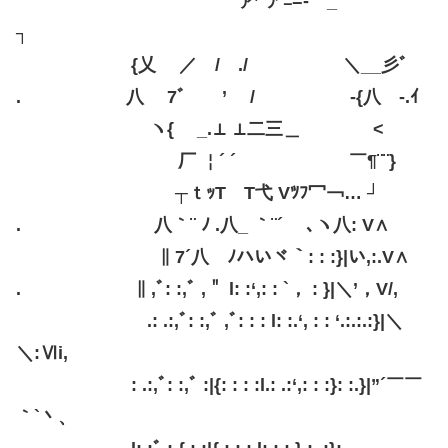
ァ’¨アﾆ=- _
┐
{乂 ／ / ./ ＼__彡ﾞ
. 八 7ﾞ ’ / -{八 -.ｲ
ヽ{ _.⊥ ⊥二三＿ ゝゝ<
厂 ￤´ ´ ￣¶¨¨}
┬ｔｯT T弋 Vﾂﾌ冖￢… ┘
. 八｀¨ ﾉ .八_ ｀¨´ ､ヽ八: V∧
∥ 7´八 ﾉハいヾ｀: : :}|い,:.V∧
. ∥ ,ﾞ: :,ﾞ ,＂ l: :‘,: : `， : }|＼’，V/,
.: .:,ﾞ: :,ﾞ ,ﾞ: : : l: :.‘, : : ‘.:.:.:}|＼
＼:Ⅵi,
: .:,ﾞ: :,ﾞ :|{: : : :l.: .:‘,: : :}: :.}|”´￣￣
｀`丶、