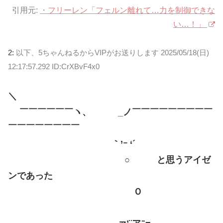
引用元:
・フリーレン「フェルン離れて…力を制御できな
い…！」
2:
以下、5ちゃんねるからVIPがお送りします
2025/05/18(日)
12:17:57.292 ID:CrXBvF4x0
＼
￣￣￣￣￣￣ヽ、 _ノ￣￣￣￣￣￣￣￣￣
￣￣￣￣￣￣￣￣
｀’ｰ ‘´
○ と思うアイゼ
ンであった
Ｏ