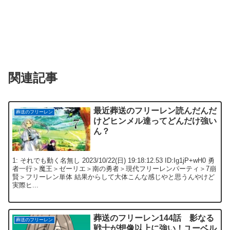
関連記事
最近葬送のフリーレン読んだんだ
葬送のフリーレン
けどヒンメル達ってどんだけ強い
ん？
1: それでも動く名無し 2023/10/22(日) 19:18:12.53 ID:Ig1jP+wH0 勇
者一行＞魔王＞ゼーリエ＞南の勇者＞現代フリーレンパーティ＞7崩
賢＞フリーレン単体 結果からして大体こんな感じやと思うんやけど
実際ヒ...
葬送のフリーレン144話 影なる
葬送のフリーレン
戦士が想像以上に強い！ユーベル