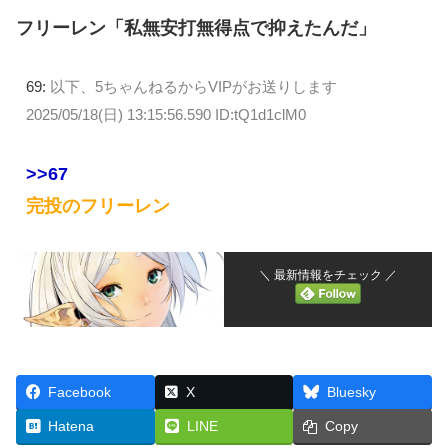
フリーレン「私無安打無得点で抑えたんだ」
69:
以下、5ちゃんねるからVIPがお送りします
2025/05/18(日) 13:15:56.590 ID:tQ1d1clM0
>>67
完投のフリーレン
＼ 最新情報をチェック ／
Facebook
X
Bluesky
Hatena
LINE
Copy