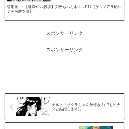
引用元: ・【噛道=ｳﾝｺ投擲】刃牙らへん本スレR17【ケツノ穴ヲ晒シ
テデモ勝ツ!!!】
スポンサーリンク
スポンサーリンク
ナルト「サクラちゃんが好き！(でもヒナ
タと結婚します)」