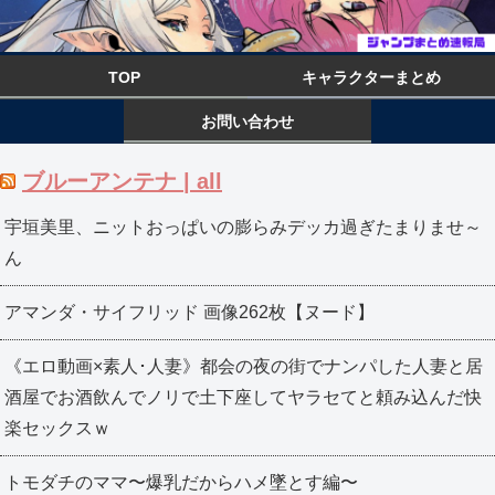
TOP
キャラクターまとめ
お問い合わせ
ブルーアンテナ | all
宇垣美里、ニットおっぱいの膨らみデッカ過ぎたまりませ～
ん
アマンダ・サイフリッド 画像262枚【ヌード】
《エロ動画×素人･人妻》都会の夜の街でナンパした人妻と居
酒屋でお酒飲んでノリで土下座してヤラセてと頼み込んだ快
楽セックスｗ
トモダチのママ〜爆乳だからハメ墜とす編〜