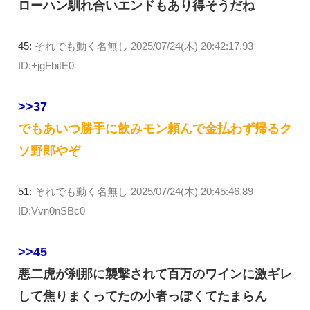
ローハン馴れ合いエンドもあり得そうだね
45:
それでも動く名無し
2025/07/24(木) 20:42:17.93
ID:+jgFbitE0
>>37
でもあいつ勝手に飲みモン頼んで金払わず帰るク
ソ野郎やぞ
51:
それでも動く名無し
2025/07/24(木) 20:45:46.89
ID:Vvn0nSBc0
>>45
悪二虎が刹那に襲撃されて百万のワインに激ギレ
して焦りまくってたの小者っぽくてたまらん