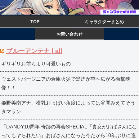
TOP
キャラクターまとめ
お問い合わせ
ブルーアンテナ | all
ギリギリお前らより可愛いもの
ウェストバージニアの倉庫火災で黒煙が空へ広がる衝撃映
像！！
姫野美南アナ、横乳おっぱい角度によっては谷間みえてそう
タマラン
「DANDY10周年 奇跡の再会SPECIAL『貴女がおばさんにな
ってもヤられたい』おばさんになった今だから10年ぶりに逢