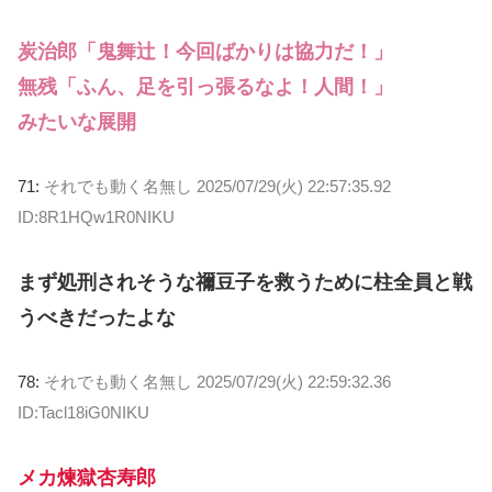
炭治郎「鬼舞辻！今回ばかりは協力だ！」
無残「ふん、足を引っ張るなよ！人間！」
みたいな展開
71:
それでも動く名無し
2025/07/29(火) 22:57:35.92
ID:8R1HQw1R0NIKU
まず処刑されそうな禰豆子を救うために柱全員と戦
うべきだったよな
78:
それでも動く名無し
2025/07/29(火) 22:59:32.36
ID:Tacl18iG0NIKU
メカ煉獄杏寿郎