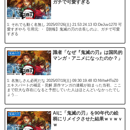
ガチで可愛すぎる
1: それでも動く名無し 2025/07/26(土) 21:53:24.13 ID:DeJuv1270 可
愛すぎやろ 引用元: ・【朗報】鬼滅の刃の古長しのぶ、ガチで可愛
すぎる
識者「なぜ『鬼滅の刃』は国民的
鬼滅の刃
マンガ・アニメになったのか？」
1: 名無しさん必死だな 2025/07/19(土) 09:30:19.48 ID:NVtwHToZ0
エキスパートの補足・見解 原作マンガの連載が始まった当初、ここ
まで巨大な存在になると予想していた人はほとんどいなかったでし
ょう...
AIに「鬼滅の刃」を90年代の絵
鬼滅の刃
柄にリメイクさせた結果ｗｖｗｖ
ｗ