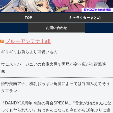
TOP
キャラクターまとめ
お問い合わせ
ブルーアンテナ | all
ギリギリお前らより可愛いもの
ウェストバージニアの倉庫火災で黒煙が空へ広がる衝撃映
像！！
姫野美南アナ、横乳おっぱい角度によっては谷間みえてそう
タマラン
「DANDY10周年 奇跡の再会SPECIAL『貴女がおばさんにな
ってもヤられたい』おばさんになった今だから10年ぶりに逢