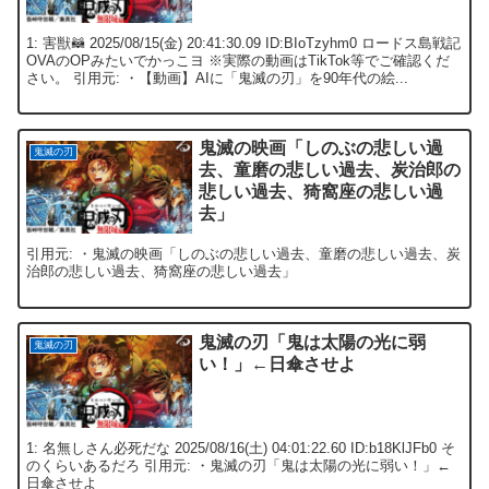
1: 害獣🦝 2025/08/15(金) 20:41:30.09 ID:BIoTzyhm0 ロードス島戦記
OVAのOPみたいでかっこヨ ※実際の動画はTikTok等でご確認くだ
さい。 引用元: ・【動画】AIに「鬼滅の刃」を90年代の絵...
鬼滅の映画「しのぶの悲しい過
鬼滅の刃
去、童磨の悲しい過去、炭治郎の
悲しい過去、猗窩座の悲しい過
去」
引用元: ・鬼滅の映画「しのぶの悲しい過去、童磨の悲しい過去、炭
治郎の悲しい過去、猗窩座の悲しい過去」
鬼滅の刃「鬼は太陽の光に弱
鬼滅の刃
い！」←日傘させよ
1: 名無しさん必死だな 2025/08/16(土) 04:01:22.60 ID:b18KlJFb0 そ
のくらいあるだろ 引用元: ・鬼滅の刃「鬼は太陽の光に弱い！」←
日傘させよ