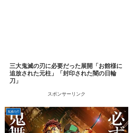
三大鬼滅の刃に必要だった展開「お館様に
追放された元柱」「封印された闇の日輪
刀」
スポンサーリンク
鬼滅の刃